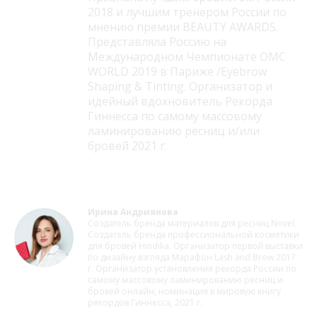
2018 и лучшим тренером России по
мнению премии BEAUTY AWARDS.
Представляла Россию на
Международном Чемпионате OMC
WORLD 2019 в Париже /Eyebrow
Shaping & Tinting. Организатор и
идейный вдохновитель Рекорда
Гиннесса по самому массовому
ламинированию ресниц и/или
бровей 2021 г.
Ирина Андриянова
Создатель бренда материалов для ресниц Novel.
Создатель бренда профессиональной косметики
для бровей Hindika. Организатор первой выставки
по дизайну взгляда Марафон Lash and Brow 2017
г. Организатор установления рекорда России по
самому массовому ламинированию ресниц и
бровей онлайн, номинация в мировую книгу
рекордов Гиннесса, 2021 г.