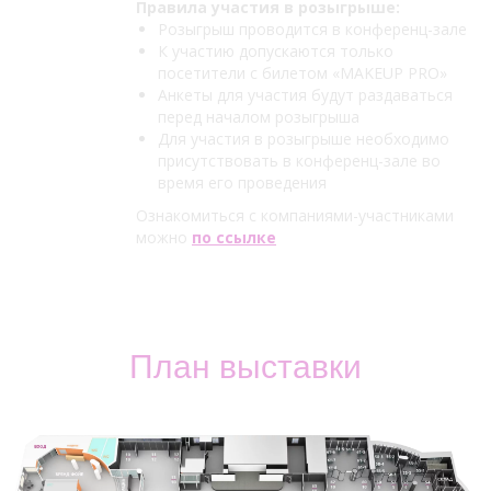
Правила участия в розыгрыше:
Розыгрыш проводится в конференц-зале
К участию допускаются только
посетители с билетом «MAKEUP PRO»
Анкеты для участия будут раздаваться
перед началом розыгрыша
Для участия в розыгрыше необходимо
присутствовать в конференц-зале во
время его проведения
Ознакомиться с компаниями-участниками
можно
по ссылке
План выставки