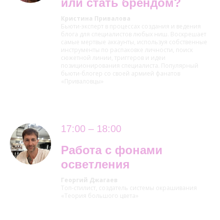
или стать брендом?
Кристина Привалова
Бьюти-эксперт в процессах создания и ведения
блога для специалистов любых ниш. Воскрешает
самые мертвые аккаунты, используя собственные
инструменты по распаковке личности, поиск
сюжетной линии, триггеров и идеи
позиционирования специалиста. Популярный
бьюти-блогер со своей армией фанатов
«Приваловцы»
17:00 – 18:00
Работа с фонами
осветления
Георгий Джагаев
Топ-стилист, создатель системы окрашивания
«Теория большого цвета»