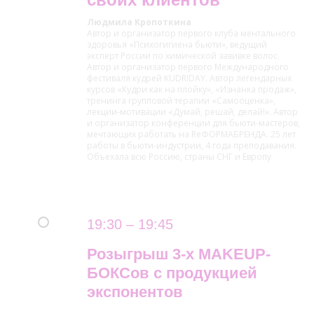
Людмила Кропоткина
Автор и организатор первого клуба ментального
здоровья «Психогигиена бьюти», ведущий
эксперт России по химической завивке волос.
Автор и организатор первого Международного
фестиваля кудрей KUDRIDAY. Автор легендарных
курсов «Кудри как на плойку», «Изнанка продаж»,
тренинга групповой терапии «Самооценка»,
лекции-мотивации «Думай, решай, делай!». Автор
и организатор конференции для бьюти-мастеров,
мечтающих работать на RеФОРМАБРЕНДА. 25 лет
работы в бьюти-индустрии, 4 года преподавания.
Объехала всю Россию, страны СНГ и Европу
19
:
30 – 19
:
45
Розыгрыш 3-х MAKEUP-
БОКСов с продукцией
экспонентов