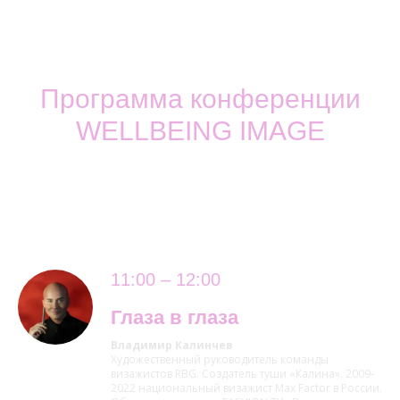
Программа конференции
WELLBEING IMAGE
11:00 – 12:00
Глаза в глаза
Владимир Калинчев
Художественный руководитель команды
визажистов RBG. Создатель туши «Калина». 2009-
2022 национальный визажист Max Factor в России.