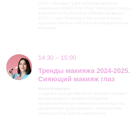
(2023 г., Москва). Судья на международном
чемпионате RISING STAR 2024 г. ⁠Авторская статья в
журнале Profi Performance юбилейный выпуск
(2023 г., Санкт Петербург). Авторские статьи в
журналах Names и «Гистология в перманентном
макияже»
14:30 – 15:00
Тренды макияжа 2024-2025.
Сияющий макияж глаз
Мила Клименко
Создатель бренда NIKK MOLE. Визажист-бровист
международного уровня, победитель
профессиональных чемпионатов и конкурсов,
авторитетный преподаватель с многолетним
стажем работы. Блогер-миллионник