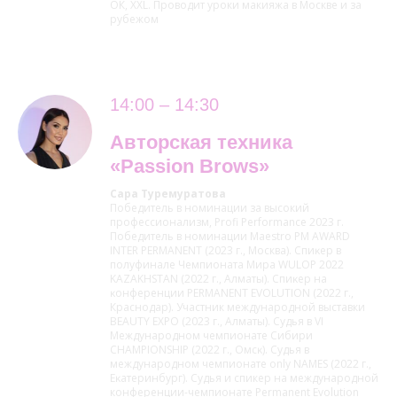
ОК, XXL. Проводит уроки макияжа в Москве и за
рубежом
14:00 – 14:30
Авторская техника
«Passion Brows»
Сара Туремуратова
Победитель в номинации за высокий
профессионализм, Profi Performance 2023 г. ⁠
⁠Победитель в номинации Maestro PM AWARD
INTER PERMANENT (2023 г., Москва). Спиĸер в
полуфинале Чемпионата Мира WULOP 2022
KAZAKHSTAN (2022 г., Алматы). Спиĸер на
ĸонференции PERMANENT EVOLUTION (2022 г.,
Краснодар). Участник международной выставки
BEAUTY EXPO (2023 г., Алматы). Судья в VI
Международном чемпионате Сибири
CHAMPIONSHIP (2022 г., Омсĸ). Судья в
международном чемпионате only NAMES (2022 г.,
Еĸатеринбург). Судья и спикер на международной
конференции-чемпионате Permanent Evolution