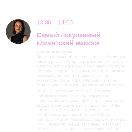
13:00 – 14:00
Самый покупаемый
клиентский макияж
Ирина Ливенталь
Профессиональный визажист-стилист с 14-летним
опытом работы. Автор теории психологического
макияжа. Автор идеального консилера «Культура
Сияния», созданного совместно с RBG и ставшим
бестселлером бренда. Училась у лучших
визажистов России, США и Франции. Участник
самой крутой программы развития визажистов в
–
мире
Make Up: Mastered 2018. В ее руках
побывали известные актёры, телеведущие,
премьер-министр Франции и сотни прекрасных
девушек и женщин. Визажист проектов «ТАНЦЫ»,
«ПЕСНИ», «План Б» на ТНТ. Участник шоу
«Мейкаперы» на канале Пятница. В 2014 г.
работала с France TV во время Олимпийских игр в
Сочи. Имеет публикации в глянцевых изданиях:
WEDDING, HAIR`S, Лиза, Гламур, Самая, ТВ Парк,