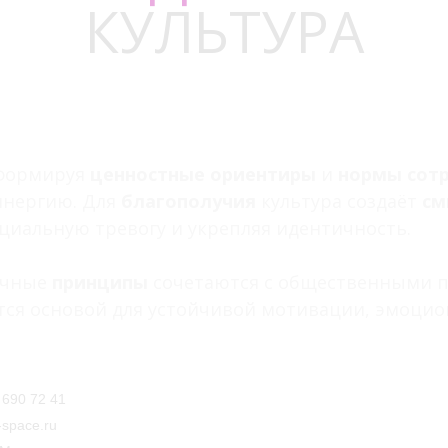
КУЛЬТУРА
 формируя
ценностные ориентиры
и
нормы сот
инергию. Для
благополучия
культура создаёт
см
циальную тревогу и укрепляя идентичность.
личные
принципы
сочетаются с общественными пр
тся основой для устойчивой мотивации, эмоцио
 690 72 41
-space.ru