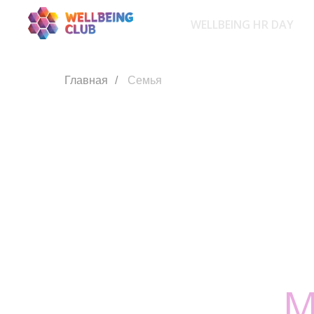
WELLBEING HR DAY
Главная
/
Семья
М