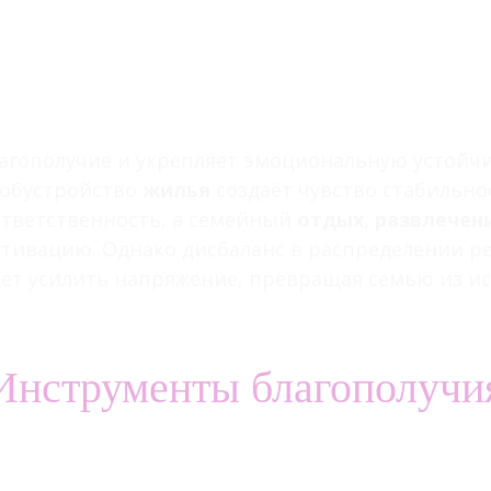
агополучие и укрепляет эмоциональную устойчи
обустройство
жилья
создаёт чувство стабильно
ответственность, а семейный
отдых
,
развлечен
тивацию. Однако дисбаланс в распределении ре
т усилить напряжение, превращая семью из ис
Инструменты благополучи